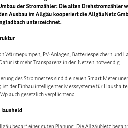
 Umbau der Stromzähler: Die alten Drehstromzähler w
den Ausbau im Allgäu kooperiert die AllgäuNetz Gmb
ngladbach unterzeichnet.
ruktur
 von Wärmepumpen, PV-Anlagen, Batteriespeichern und L
 Dafür ist mehr Transparenz in den Netzen notwendig.
euerung des Stromnetzes sind die neuen Smart Meter uner
5 ist der Einbau intelligenter Messsysteme für Haushal
kWp auch gesetzlich verpflichtend.
 Hausheld
gäu bedarf einer guten Planung. Die AllgäuNetz begann