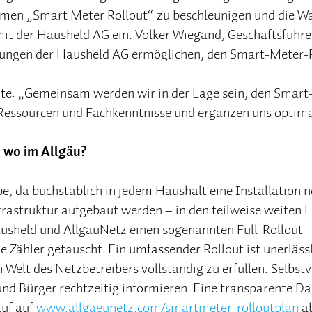
en „Smart Meter Rollout“ zu beschleunigen und die War
mit der Hausheld AG ein. Volker Wiegand, Geschäftsführ
sungen der Hausheld AG ermöglichen, den Smart-Meter-Ro
e: „Gemeinsam werden wir in der Lage sein, den Smart-M
 Ressourcen und Fachkenntnisse und ergänzen uns optima
 wo im Allgäu?
e, da buchstäblich in jedem Haushalt eine Installation n
rastruktur aufgebaut werden – in den teilweise weiten 
ausheld und AllgäuNetz einen sogenannten Full-Rollout 
e Zähler getauscht. Ein umfassender Rollout ist unerläs
 Welt des Netzbetreibers vollständig zu erfüllen. Selbs
d Bürger rechtzeitig informieren. Eine transparente Dar
auf auf
www.allgaeunetz.com/smartmeter-rolloutplan
ab