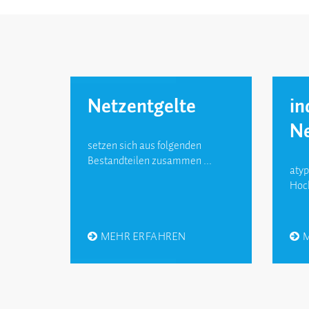
Netzentgelte
in
Ne
setzen sich aus folgenden
Bestandteilen zusammen ...
atyp
Hoch
MEHR ERFAHREN