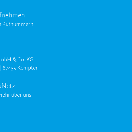
ufnehmen
en Rufnummern
GmbH & Co. KG
8 | 87435 Kempten
uNetz
mehr über uns