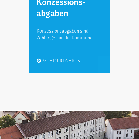
Konzessions­­
abgaben
Konzessions­abgaben sind
Zahlungen an die Kommune ...
MEHR ERFAHREN