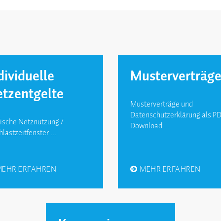
dividuelle
Muster­verträg
tzentgelte
Musterverträge und
Datenschutzerklärung als P
ische Netznutzung /
Download ...
last­zeitfenster ...
MEHR ERFAHREN
MEHR ERFAHREN